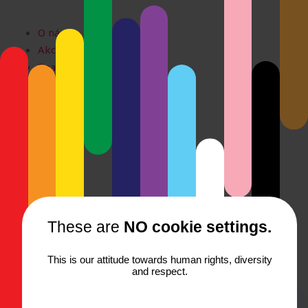
Preskočiť
na
O nás
obsah
Akcie
Team
Kontakt
Prihlásiť sa
Registrácia
O nás
Akcie
Team
Kontakt
Prihlásiť sa
These are
NO cookie settings.
Registrácia
This is our attitude towards human rights, diversity
...lebo na každej rodine záleží
and respect.
Cesty k